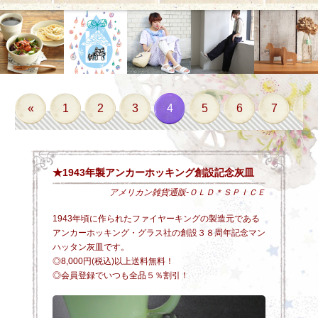
«
1
2
3
4
5
6
7
8
★1943年製アンカーホッキング創設記念灰皿
アメリカン雑貨通販-ＯＬＤ＊ＳＰＩＣＥ
1943年頃に作られたファイヤーキングの製造元である
アンカーホッキング・グラス社の創設３８周年記念マン
ハッタン灰皿です。
◎8,000円(税込)以上送料無料！
◎会員登録でいつも全品５％割引！