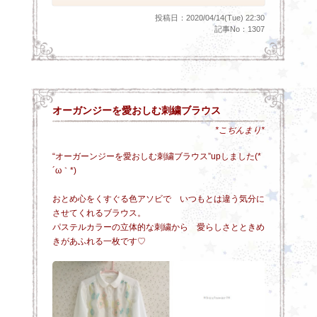
投稿日：2020/04/14(Tue) 22:30
記事No：1307
オーガンジーを愛おしむ刺繍ブラウス
*こぢんまり*
“オーガーンジーを愛おしむ刺繍ブラウス”upしました(*
´ω｀*)
おとめ心をくすぐる色アソビで いつもとは違う気分に
させてくれるブラウス。
パステルカラーの立体的な刺繍から 愛らしさとときめ
きがあふれる一枚です♡