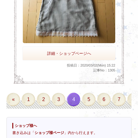
詳細・ショップページへ
投稿日：2020/03/02(Mon) 15:22
記事No：1305
«
1
2
3
4
5
6
7
8
ショップ様へ
書き込みは「
ショップ様ページ
」内から行えます。