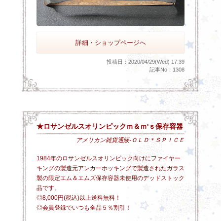
詳細・ショップページへ
投稿日：2020/04/29(Wed) 17:39
記事No：1308
★ロサンゼルスオリンピックｍ＆ｍ'ｓ保存容器
アメリカン雑貨通販-ＯＬＤ＊ＳＰＩＣＥ
1984年のロサンゼルスオリンピック向けにファイヤー
キングの製造元アンカーホッキングで製造されたガラス
製の限定エム＆エムズ保存容器未使用のデッドストック
品です。
◎8,000円(税込)以上送料無料！
◎会員登録でいつも全品５％割引！