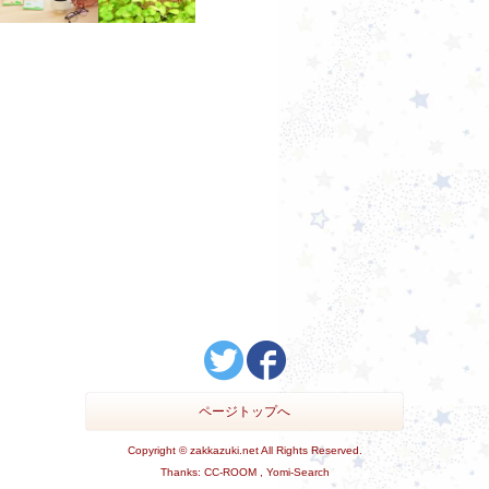
ページトップへ
Copyright ©
zakkazuki.net
All Rights Reserved.
Thanks:
CC-ROOM ,
Yomi-Search