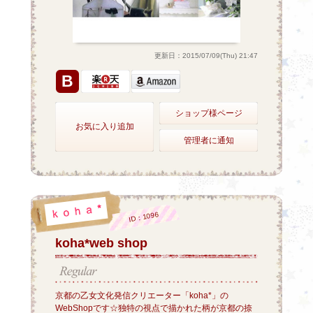
更新日：2015/07/09(Thu) 21:47
B
ショップ様ページ
お気に入り追加
管理者に通知
ID：1096
koha*web shop
京都の乙女文化発信クリエーター「koha*」の
WebShopです☆独特の視点で描かれた柄が京都の捺