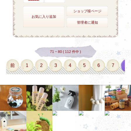
ショップ様ページ
お気に入り追加
管理者に通知
71 − 80 ( 112 件中 )
前
1
2
3
4
5
6
7
8