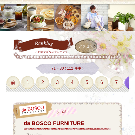
アクセス
このカテゴリのランキング
71 − 80 ( 112 件中 )
前
1
2
3
4
5
6
7
8
ID：1228
da BOSCO FURNITURE