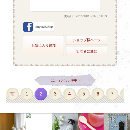
更新日：2015/10/15(Thu) 19:59
ショップ様ページ
お気に入り追加
管理者に通知
11 − 20 ( 85 件中 )
前
1
2
3
4
5
6
7
8