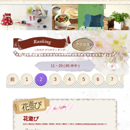
アクセス
このカテゴリのランキング
11 − 20 ( 85 件中 )
前
1
2
3
4
5
6
7
8
ID：1188
花遊び