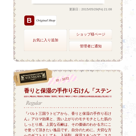
更新日：2015/05/29(Fri) 21:08
B
ショップ様ページ
お気に入り追加
管理者に通知
ID：1072
香りと保湿の手作り石けん「ステンダース」
『バルト三国ラトビアから、香りと保湿の手作り石け
ん』アロマ効果と、洗い上がりのモチモチとした肌の
しっとり感。上質な石鹸は、その価値のわかる方にこ
そ使って頂きたい逸品です。自分のために。大切な方
へのギフトとしても。入浴剤、保湿スキンケア、スク