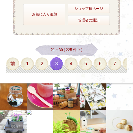
ショップ様ページ
お気に入り追加
管理者に通知
21 − 30 ( 225 件中 )
前
1
2
3
4
5
6
7
8