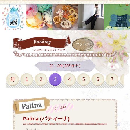
アクセス
このカテゴリのランキング
21 − 30 ( 225 件中 )
前
1
2
3
4
5
6
7
8
ID：1342
Patina (パティーナ)