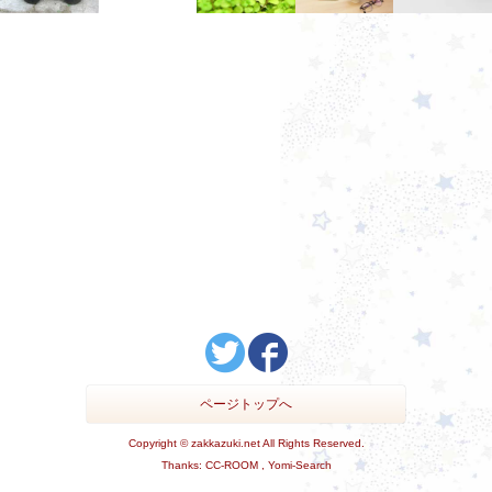
ページトップへ
Copyright ©
zakkazuki.net
All Rights Reserved.
Thanks:
CC-ROOM ,
Yomi-Search