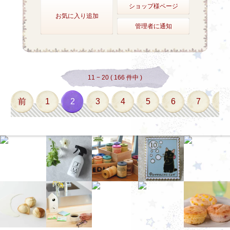
ショップ様ページ
お気に入り追加
管理者に通知
11 − 20 ( 166 件中 )
前
1
2
3
4
5
6
7
8