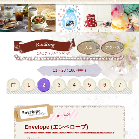
人気
アクセス
このカテゴリのランキング
11 − 20 ( 166 件中 )
前
1
2
3
4
5
6
7
8
ID：1209
Envelope (エンベロープ)